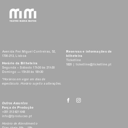
Avenida Frei Miguel Contreiras, 52,
Reservas e informações de
1700-213, Lisboa
bilheteira
Ticketline
Horário da Bilheteira
1820 |
ticketline@ticketline.pt
Segunda – Sábado 17h30 às 21h30
Domingo — 15h30 às 18h30
*Horários em vigor em dias de
espectáculo. Horário sujeito a alterações.
Outros Assuntos
Força de Produção
+351 213 621 648
info@fproducao.pt
Horário de Atendimento
Dias úteis 10h – 18h