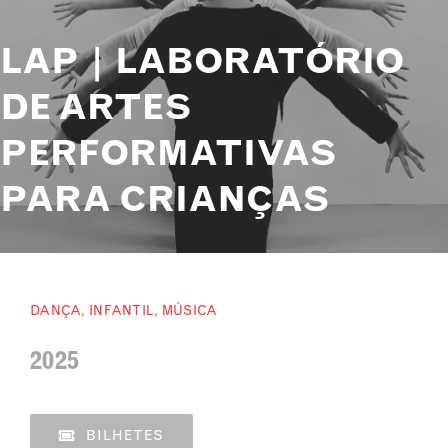
LAP | LABORATÓRIO
DE ARTES
PERFORMATIVAS
PARA CRIANÇAS
DANÇA
,
INFANTIL
,
MÚSICA
2025
BILHETES