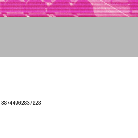
.138744962837228