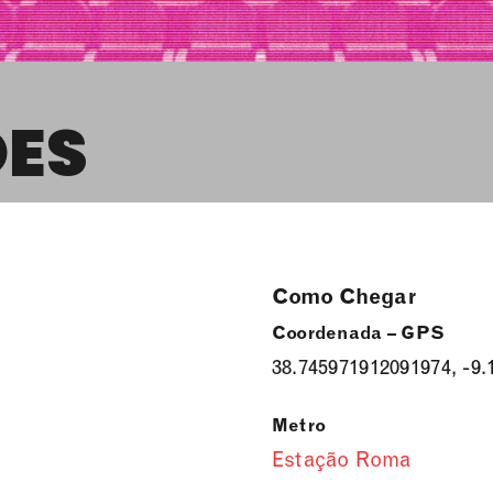
ES
Como Chegar
Coordenada – GPS
38.745971912091974, -9
Metro
Estação Roma