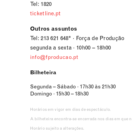
Tel: 1820
ticketline.pt
Outros assuntos
Tel: 213 621 648* · Força de Produção
segunda a sexta · 10h00 – 18h00
info@fproducao.pt
Bilheteira
Segunda – Sábado · 17h30 às 21h30
Domingo · 15h30 – 18h30
Horários em vigor em dias de espectáculo.
A bilheteira encontra-se encerrada nos dias em que 
Horário sujeito a alterações.