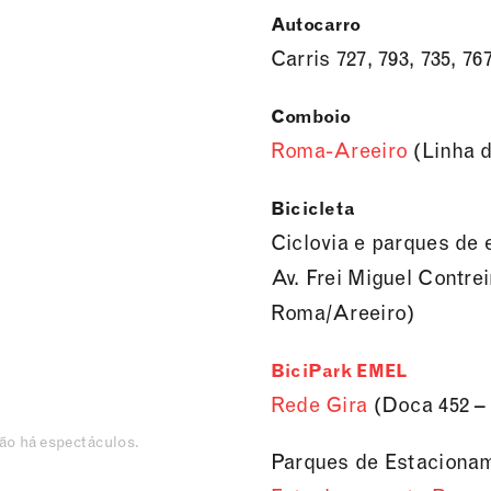
Autocarro
Carris 727, 793, 735, 76
Comboio
Roma-Areeiro
(Linha d
Bicicleta
Ciclovia e parques de 
Av. Frei Miguel Contre
Roma/Areeiro)
BiciPark EMEL
Rede Gira
(Doca 452 – 
não há espectáculos.
Parques de Estaciona