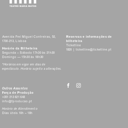
Avenida Frei Miguel Contreiras, 52,
Reservas e informações de
1700-213, Lisboa
bilheteira
Ticketline
Horário da Bilheteira
1820 |
ticketline@ticketline.pt
Segunda – Sábado 17h30 às 21h30
Domingo — 15h30 às 18h30
*Horários em vigor em dias de
espectáculo. Horário sujeito a alterações.
Outros Assuntos
Força de Produção
+351 213 621 648
info@fproducao.pt
Horário de Atendimento
Dias úteis 10h – 18h