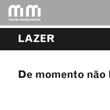
Skip
to
content
LAZER
De momento não h