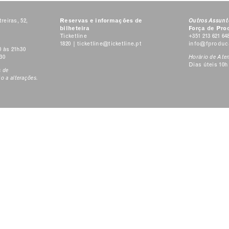
reiras, 52,
Reservas e informações de
Outros Assunt
bilheteira
Força de Pro
Ticketline
+351 213 621 64
1820 |
ticketline@ticketline.pt
info@fproduc
0 às 21h30
30
Horário de At
Dias úteis 10h
s de
o a alterações.