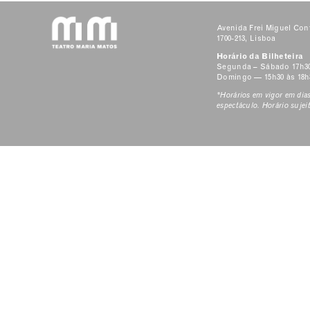
Avenida Frei Miguel Cont
1700-213, Lisboa
Horário da Bilheteira
Segunda – Sábado 17h3
Domingo — 15h30 às 18h
*Horários em vigor em dia
espectáculo. Horário sujeit