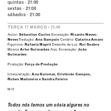
quintas · 21:00
sextas · 21:00
sábados · 21:00
TERÇA 17 MARÇO • 21:00
Autor:
Sébastien Castro
Encenação:
Ricardo Neves-
Neves
Tradução:
Ana Sampaio
Cenário:
Catarina Amaro
Figurinos:
Rafaela Mapril
Desenho de Luz:
Rui Seabra
Música
Artur Guimarães
Ass. Encenação:
João
Guimarães
Produção:
Força de Produção
Interpretação:
Ana Guiomar, Cristóvão Campos,
Ruben Madureira e Sandra Faleiro
M/12
Todos nós temos um sósia algures no