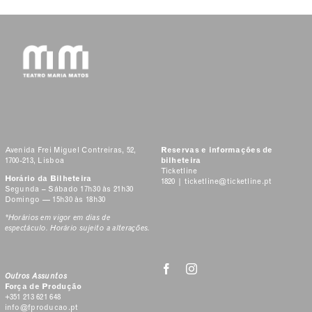
Avenida Frei Miguel Contreiras, 52,
Reservas e informações de
1700-213, Lisboa
bilheteira
Ticketline
Horário da Bilheteira
1820 |
ticketline@ticketline.pt
Segunda – Sábado 17h30 às 21h30
Domingo — 15h30 às 18h30
*Horários em vigor em dias de
espectáculo. Horário sujeito a alterações.
Outros Assuntos
Força de Produção
+351 213 621 648
info@fproducao.pt