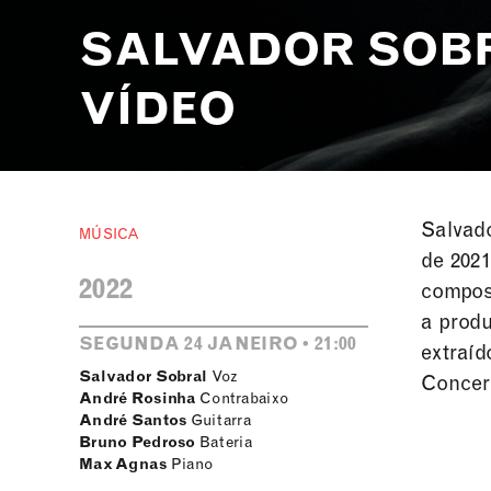
SALVADOR SOBR
VÍDEO
Salvad
MÚSICA
de 2021
2022
compos
a produ
SEGUNDA 24 JANEIRO • 21:00
extraíd
Salvador Sobral
Voz
Concert
André Rosinha
Contrabaixo
André Santos
Guitarra
Bruno Pedroso
Bateria
Max Agnas
Piano