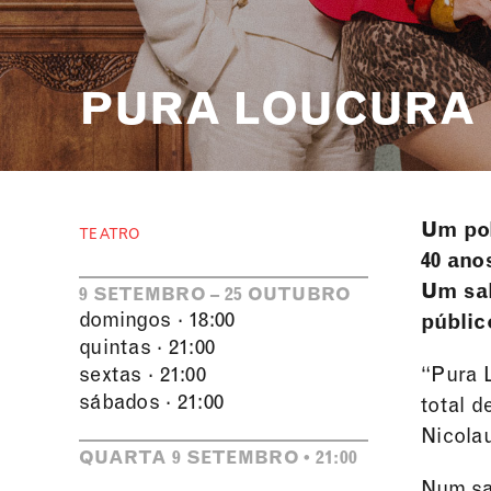
PURA LOUCURA
Um pol
TEATRO
40 ano
Um sal
9 SETEMBRO – 25 OUTUBRO
domingos · 18:00
públic
quintas · 21:00
sextas · 21:00
“Pura L
sábados · 21:00
total 
Nicolau
QUARTA 9 SETEMBRO • 21:00
Num sal