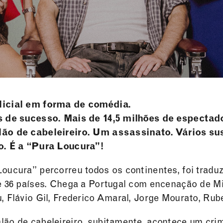
icial em forma de comédia.
s de sucesso. Mais de 14,5 milhões de especta
ão de cabeleireiro. Um assassinato. Vários su
o. É a “Pura Loucura”!
oucura” percorreu todos os continentes, foi tradu
de 36 países. Chega a Portugal com encenação de M
, Flávio Gil, Frederico Amaral, Jorge Mourato, Ru
ão de cabeleireiro, subitamente, acontece um crim