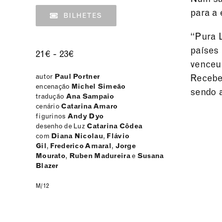
para a
BILHETES
“Pura L
países 
21€ - 23€
venceu 
autor
Paul Portner
Recebe
encenação
Michel Simeão
sendo a
tradução
Ana Sampaio
cenário
Catarina Amaro
figurinos
Andy Dyo
desenho de Luz
Catarina Côdea
com
Diana Nicolau
,
Flávio
Gil
,
Frederico Amaral
,
Jorge
Mourato
,
Ruben Madureira
e
Susana
Blazer
M/12