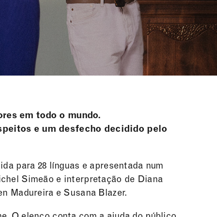
dores em todo o mundo.
speitos e um desfecho decidido pelo
zida para 28 línguas e apresentada num
ichel Simeão e interpretação de Diana
ben Madureira e Susana Blazer.
e. O elenco conta com a ajuda do público