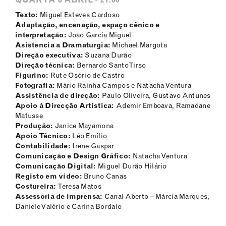
Texto:
Miguel Esteves Cardoso
Adaptação, encenação, espaço cênico e
interpretação:
João Garcia Miguel
Asistencia a Dramaturgia:
Michael Margota
Direção executiva:
Suzana Durão
Direção técnica:
Bernardo Santo Tirso
Figurino:
Rute Osório de Castro
Fotografia:
Mário Rainha Campos e Natacha Ventura
Assistência de direção:
Paulo Oliveira, Gustavo Antunes
Apoio à Direcção Artística:
Ademir Emboava, Ramadane
Matusse
Produção:
Janice Mayamona
Apoio Técnico:
Léo Emílio
Contabilidade:
Irene Gaspar
Comunicação e Design Gráfico:
Natacha Ventura
Comunicação Digital:
Miguel Durão Hilário
Registo em vídeo:
Bruno Canas
Costureira:
Teresa Matos
Assessoria de imprensa:
Canal Aberto – Márcia Marques,
Daniele Valério e Carina Bordalo