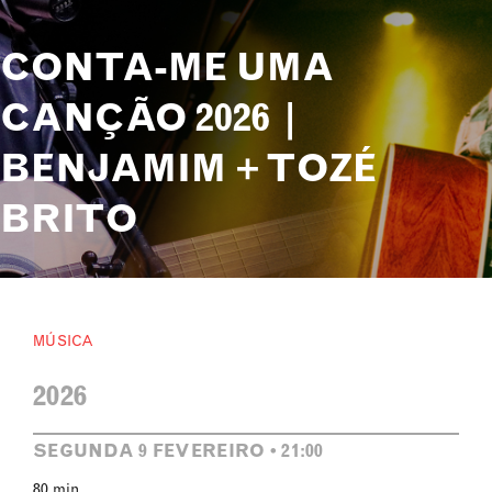
CONTA-ME UMA
CANÇÃO 2026 |
BENJAMIM + TOZÉ
BRITO
MÚSICA
2026
SEGUNDA 9 FEVEREIRO • 21:00
80 min.