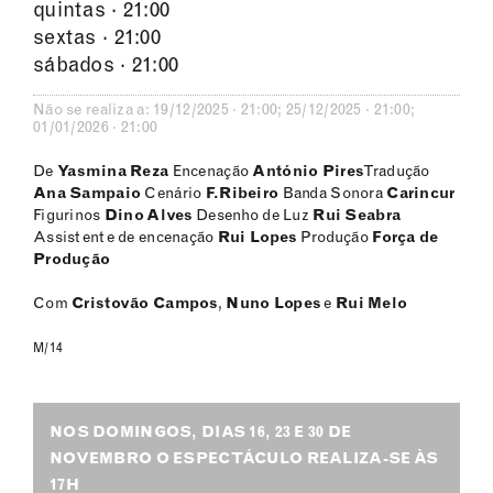
quintas · 21:00
sextas · 21:00
sábados · 21:00
Não se realiza a: 19/12/2025 · 21:00; 25/12/2025 · 21:00;
01/01/2026 · 21:00
De
Yasmina Reza
Encenação
António Pires
Tradução
Ana Sampaio
Cenário
F.Ribeiro
Banda Sonora
Carincur
Figurinos
Dino Alves
Desenho de Luz
Rui Seabra
Assistente de encenação
Rui Lopes
Produção
Força de
Produção
Com
Cristovão Campos
,
Nuno Lopes
e
Rui Melo
M/14
NOS DOMINGOS, DIAS 16, 23 E 30 DE
NOVEMBRO O ESPECTÁCULO REALIZA-SE ÀS
17H