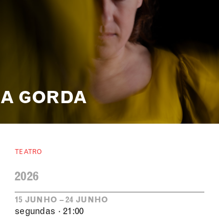
A GORDA
TEATRO
2026
15 JUNHO – 24 JUNHO
segundas · 21:00