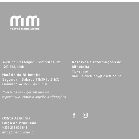
Avenida Frei Miguel Contreiras, 52,
Reservas e informações de
1700-213, Lisboa
bilheteira
Ticketline
Horário da Bilheteira
1820 |
ticketline@ticketline.pt
Segunda – Sábado 17h30 às 21h30
Domingo — 15h30 às 18h30
*Horários em vigor em dias de
espectáculo. Horário sujeito a alterações.
Outros Assuntos
Força de Produção
+351 213 621 648
info@fproducao.pt