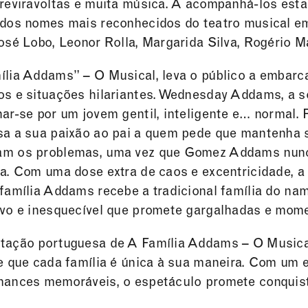
 reviravoltas e muita música. A acompanhá-los es
 dos nomes mais reconhecidos do teatro musical em
osé Lobo, Leonor Rolla, Margarida Silva, Rogério Ma
lia Addams” – O Musical, leva o público a embarca
os e situações hilariantes. Wednesday Addams, a s
ar-se por um jovem gentil, inteligente e… normal. 
sa a sua paixão ao pai a quem pede que mantenha 
m os problemas, uma vez que Gomez Addams nunca
a. Com uma dose extra de caos e excentricidade, a
 família Addams recebe a tradicional família do n
ivo e inesquecível que promete gargalhadas e mom
tação portuguesa de A Família Addams – O Musical 
e que cada família é única à sua maneira. Com um 
mances memoráveis, o espetáculo promete conquista