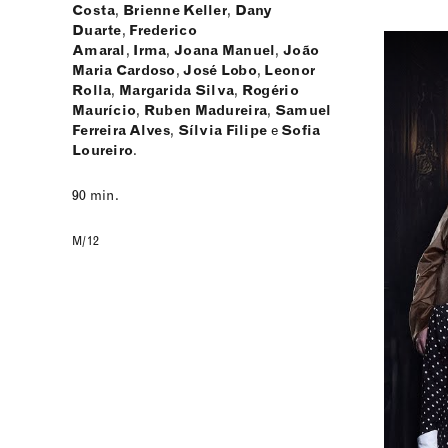
Costa
,
Brienne Keller
,
Dany
Duarte
,
Frederico
Amaral
,
Irma
,
Joana Manuel
,
João
Maria Cardoso
,
José Lobo
,
Leonor
Rolla
,
Margarida Silva
,
Rogério
Maurício
,
Ruben Madureira
,
Samuel
Ferreira Alves
,
Sílvia Filipe
e
Sofia
Loureiro
.
90 min.
M/12