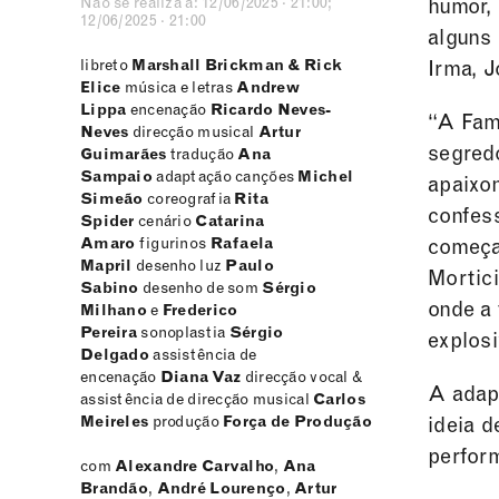
Não se realiza a: 12/06/2025 · 21:00;
humor,
12/06/2025 · 21:00
alguns
libreto
Marshall Brickman & Rick
Irma, J
Elice
música e letras
Andrew
Lippa
encenação
Ricardo Neves-
“A Famí
Neves
direcção musical
Artur
segred
Guimarães
tradução
Ana
Sampaio
adaptação canções
Michel
apaixon
Simeão
coreografia
Rita
confes
Spider
cenário
Catarina
Amaro
figurinos
Rafaela
começa
Mapril
desenho luz
Paulo
Mortici
Sabino
desenho de som
Sérgio
onde a
Milhano
e
Frederico
Pereira
sonoplastia
Sérgio
explos
Delgado
assistência de
encenação
Diana Vaz
direcção vocal &
A adap
assistência de direcção musical
Carlos
Meireles
produção
Força de Produção
ideia d
perfor
com
Alexandre Carvalho
,
Ana
Brandão
,
André Lourenço
,
Artur