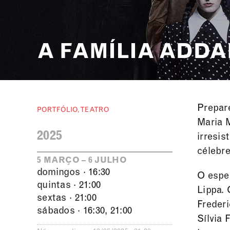
A FAMÍLIA ADDA
Prepare
PORTFÓLIO
,
TEATRO
Maria 
2025
irresis
célebr
5 MARÇO – 6 JULHO
domingos · 16:30
O espec
quintas · 21:00
Lippa. 
sextas · 21:00
Freder
sábados · 16:30, 21:00
Sílvia 