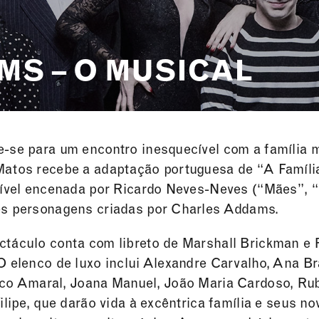
MS – O MUSICAL
-se para um encontro inesquecível com a família m
Matos recebe a adaptação portuguesa de “A Famíl
tível encenada por Ricardo Neves-Neves (“Mães”, “
es personagens criadas por Charles Addams.
táculo conta com libreto de Marshall Brickman e R
O elenco de luxo inclui Alexandre Carvalho, Ana Br
ico Amaral, Joana Manuel, João Maria Cardoso, Rub
Filipe, que darão vida à excêntrica família e seus 